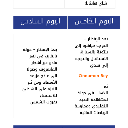
شاي هانتانا)
اليوم الخامس
اليوم السادس
بعد الإفطار –
التوجه مباشرة إلى
بعد الإفطار – جولة
بنتوتة بالسيارة،
بالقارب في نهر
الاستقبال والتوجه
مادو عبر أشجار
إلى فندق
المانغروف وصولا
Cinnamon Bey
الى علاج مزرعة
الأسماك ومن ثم
ثم
التنزه على الشاطئ
الذهاب في جولة
للاستمتاع
لمشاهدة الصيد
بغروب الشمس
التقليدي وممارسة
الرياضات المائية