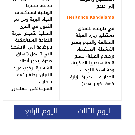
حديقة مينيريا
إلى فندق
الوطنية لاستكشاف
Heritance Kandalama
الحياة البرية ومن ثم
التجول في القرى
في طريقك للفندق
المحلية لتعيش تجربة
تستطيع زيارة الفيلة
الثقافة السيرلانكية
العمالقة والقيام ببعض
بالإضافة الى الأنشطة
الأنشطة (الاستحمام
التي تشمل (تسلق
وإطعام الفيلة- تسلق
صخرة بيدور أنجالا
قلعة سيجيريا الصخرية-
الشهيرة- ركوب عربة
ومشاهدة اللوحات
الثيران- رحلة رائعة
الجدارية الشهيرة- زيارة
بالقارب
كهف كوبرا هود)
السريلانكي التقليدي)
اليوم الثالث
اليوم الرابع