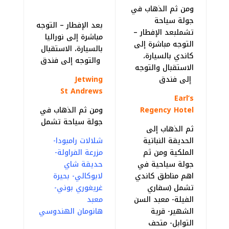
ومن ثم الذهاب في
جولة سياحة
بعد الإفطار – التوجه
تشملبعد الإفطار –
مباشرة إلى نوراليا
التوجه مباشرة إلى
بالسيارة، الاستقبال
كاندي بالسيارة،
والتوجه إلى فندق
الاستقبال والتوجه
إلى فندق
Jetwing
St
Andrews
Earl’s
Regency Hotel
ومن ثم الذهاب في
جولة سياحة تشمل
ثم الذهاب إلى
الحديقة النباتية
شلالات رامبودا-
الملكية ومن ثم
مزرعة الفراولة-
جولة سياحية في
حديقة شاي
اهم مناطق كاندي
لابوكالي- بحيرة
تشمل (سفاري
غريغوري بوني-
الفيلة- معبد السن
معبد
الشهير- قرية
هانومان الهندوسي
التوابل- متحف