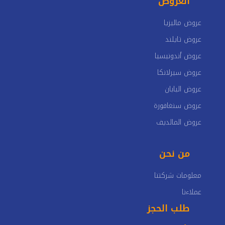
العروض
عروض ماليزيا
عروض تايلند
عروض أندونيسيا
عروض سيرلانكا
عروض اليابان
عروض سنغافورة
عروض المالديف
من نحن
معلومات شركتنا
عملاءنا
طلب الحجز