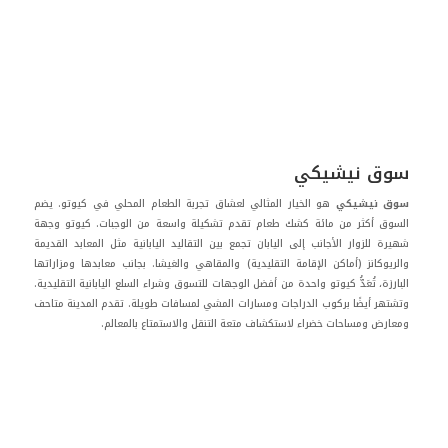
سوق نيشيكي
سوق نيشيكي
هو الخيار المثالي لعشاق تجربة الطعام المحلي في كيوتو. يضم
السوق أكثر من مائة كشك طعام تقدم تشكيلة واسعة من الوجبات. كيوتو وجهة
شهيرة للزوار الأجانب إلى اليابان تجمع بين التقاليد اليابانية مثل المعابد القديمة
والريوكانز (أماكن الإقامة التقليدية) والمقاهي والغيشا. بجانب معابدها ومزاراتها
البارزة، تُعَدُّ كيوتو واحدة من أفضل الوجهات للتسوق وشراء السلع اليابانية التقليدية.
وتشتهر أيضًا بركوب الدراجات ومسارات المشي لمسافات طويلة. تقدم المدينة متاحف
ومعارض ومساحات خضراء لاستكشاف متعة التنقل والاستمتاع بالمعالم.