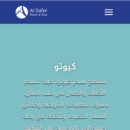
كيوتو
استمتع بسحر كيوتو، حيث تنسجم
الأصالة والجمال في قلب اليابان.
تأسرك المعابدها التاريخية وحدائق
السلام الخضراء، وتأخذك في رحلة
زمنية إلى عالم يمزج بين التقاليد