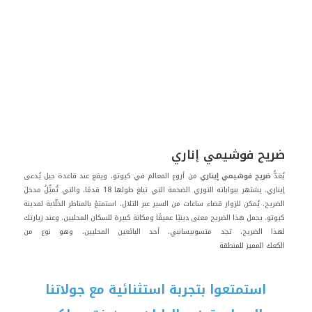
ضريح فوشيمي إناري
يُعَدُّ
ضريح فوشيمي إيناري
من أروع المعالم في كيوتو، ويقع عند قاعدة جبل يُدعى
إيناري. يشتهر ببواباته التوري الضخمة التي تبلغ طولها 18 قدمًا، والتي تُمثِّلُ مدخلَ
الضريح. يُمكن للزوار قضاء ساعات من السير عبر التلال، استمتعْ بالمناظر الخلّابة لمدينة
كيوتو. يحمل هذا الضريح معنى دينيًا عميقًا ومكانة كبيرة للسكان المحليين. وعند زيارتك
لهذا الضريح، تجد متسوبيسانبي، أحد البائعين المحليين، وهو نوع من
الكعك المميز للمنطقة
استمتعوا بتجربة استثنائية مع جولاتنا