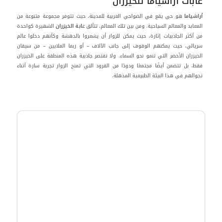
غابات أراشياما للخيزران
أراشياما
هو حي يقع في الضواحي الغربية للمدينة، حيث تتوفر مجموعة متنوعة من
المعابد والمعالم السياحية. ومن بين تلك المعالم، تتألق غ
ابة الخيزران
الشهيرة كواحدة
من أكثر الجاذبيات إثارة، حيث يمكن للزوار أن يشعروا بالدهشة وكأنهم دخلوا عالم
سريالي، حيث يمكنهم الوقوف إلى جانب الآلاف – أو ربما الملايين – من سيقان
الخيزران الأخضر التي تنمو نحو السماء. ولا تقتصر جاذبية هذه المنطقة على الخيزران
فقط، بل تتضمن أيضًا مجتمعًا ودودًا من القرود التي تمنح الزوار تجربة سارة أثناء
تجوالهم في هذا البيئة الطبيعية المذهلة.