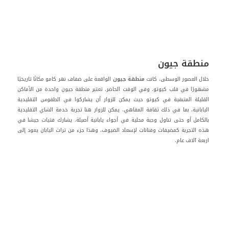
منطقة جيون
خلال العصور الوسطى، كانت
منطقة جيون
الواقعة على ضفاف نهر كامو مكانًا تاريخيًا
مشهورًا في قلب كيوتو. وفي الوقت الحاضر، تعتبر منطقة جيون واحدة من الأماكن
القليلة المتبقية في كيوتو حيث يمكن للزوار أن يشاركوا في الطقوس التقليدية
اليابانية، بما في ذلك ثقافة المقاهي. يمكن للزوار هنا تجربة خدمة الشاي التقليدية
بالكامل أو حتى تناول وجبة محلية في أجواء يابانية أصيلة. يشارك فتيات جيشا في
هذه التجربة كمضيفات وفنانات لإسعاد الضيوف، وهذا جزء من تراث اليابان يعود إلى
اربعة آلاف عام.