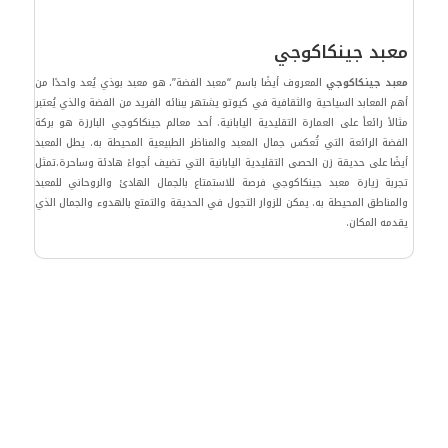
معبد جينكاكوجي
معبد جينكاكوجي
المعروف أيضًا باسم “معبد الفضة”، هو معبد بوذي يُعد واحدًا من
أهم المعابد السياحية والثقافية في كيوتو يشتهر ببنائه الفريد من الفضة والذي يُعتبر
مثالاً رائعاً على العمارة التقليدية اليابانية. أحد معالم جينكاكوجي البارزة هو بركة
الفضة الرائعة التي تُعكس جمال المعبد والمناظر الطبيعية المحيطة به. يطل المعبد
أيضًا على حديقة زن الحصى التقليدية اليابانية التي تضيف أجواءً هادئة وساحرة.تمثل
تجربة زيارة معبد جينكاكوجي فرصة للاستمتاع بالجمال الهادئ والروحاني للمعبد
والمناطق المحيطة به. يمكن للزوار التجول في الحديقة والتمتع بالهدوء والجمال الذي
يقدمه المكان.