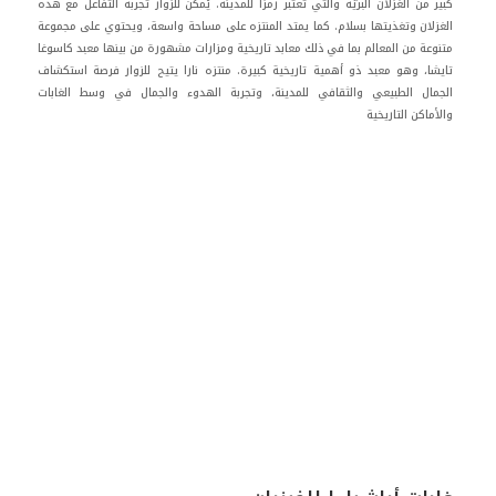
كبير من الغزلان البريّة والتي تُعتبر رمزًا للمدينة. يُمكن للزوار تجربة التفاعل مع هذه
الغزلان وتغذيتها بسلام. كما يمتد المنتزه على مساحة واسعة، ويحتوي على مجموعة
متنوعة من المعالم بما في ذلك معابد تاريخية ومزارات مشهورة من بينها معبد كاسوغا
تايشا، وهو معبد ذو أهمية تاريخية كبيرة. منتزه نارا يتيح للزوار فرصة استكشاف
الجمال الطبيعي والثقافي للمدينة، وتجربة الهدوء والجمال في وسط الغابات
والأماكن التاريخية