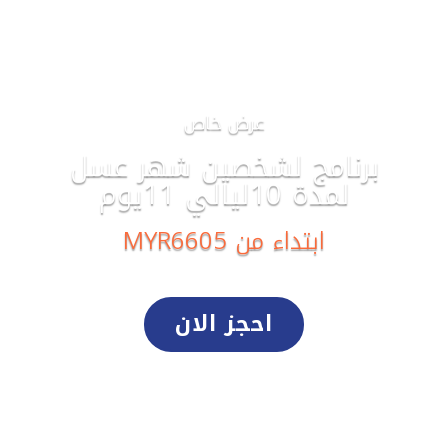
عرض خاص
برنامج لشخصين شهر عسل
لمدة 10ليالي 11يوم
MYR6605 ابتداء من
احجز الان