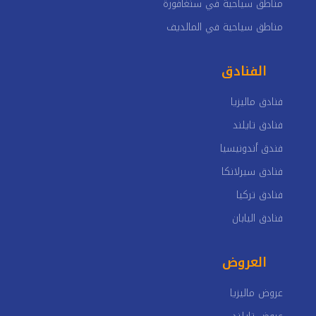
مناطق سياحية في سنغافورة
مناطق سياحية في المالديف
الفنادق
فنادق ماليزيا
فنادق تايلند
فندق أندونيسيا
فنادق سيرلانكا
فنادق تركيا
فنادق اليابان
العروض
عروض ماليزيا