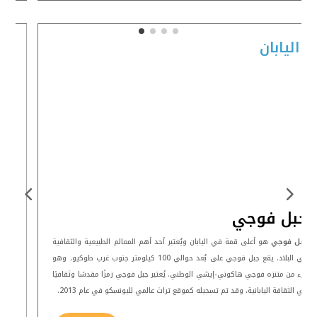
اليابان
جبل فوجي
جبل فوجي
هو أعلى قمة في اليابان ويُعتبر أحد أهم المعالم الطبيعية والثقافية
في البلاد. يقع جبل فوجي على بُعد حوالي 100 كيلومتر جنوب غرب طوكيو، وهو
جزء من متنزه فوجي هاكوني-إيشي الوطني. يُعتبر جبل فوجي رمزًا مقدسًا وثقافيًا
في الثقافة اليابانية، وقد تم تسجيله كموقع تراث عالمي لليونسكو في عام 2013.