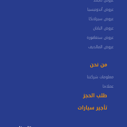
عروض تايلند
عروض أندونيسيا
عروض سيرلانكا
عروض اليابان
عروض سنغافورة
عروض المالديف
من نحن
معلومات شركتنا
عملاءنا
طلب الحجز
تأجير سيارات