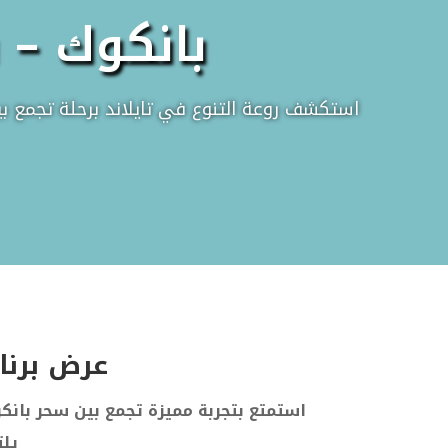
بانكوك – 
استكشف روعة التنوع في تايلاند برحلة تجمع ب
عرض برنامج س
استمتع بتجربة مميزة تجمع بين سحر بانك
يلت