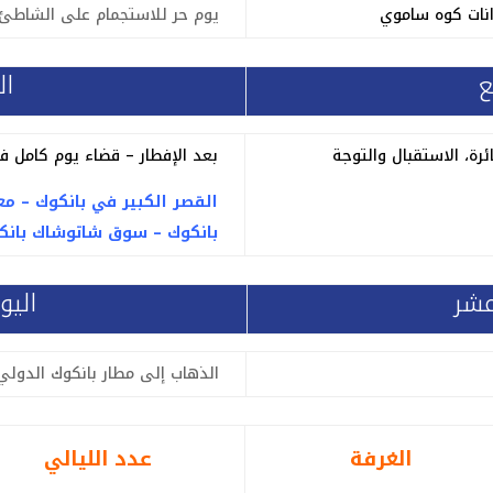
انات كوه ساموي
يوم حر للاستجمام على الشاطئ
ع
ال
ئرة، الاستقبال والتوجة
بعد الإفطار – قضاء يوم كامل ف
القصر الكبير في بانكوك – مع
بانكوك
–
سوق شاتوشاك بانك
عشر
اليو
الذهاب إلى مطار بانكوك الدولي
الغرفة
عدد الليالي