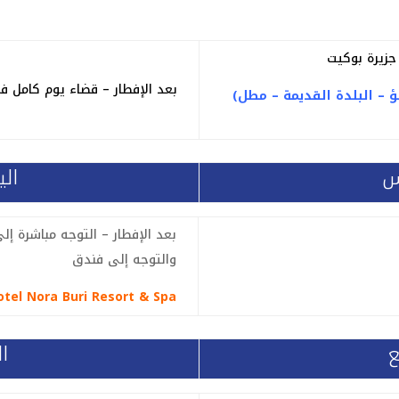
جزيرة بوكيت
بعد الإفطار – قضاء يوم كامل في
(محمية الفيلة – مملكة النمور – مصنع اللؤلؤ – البلدة القديمة – مطل
س
ال
بعد الإفطار – التوجه مباشرة إل
والتوجه إلى فندق
tel Nora Buri Resort & Spa
ع
ال