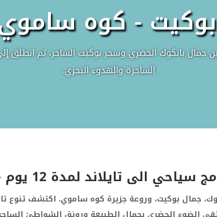
بوكيت - كوه ساموي 
ين جمال بانكوك الحضري وسحر بوكيت الساحر، ثم انطلق إلى
الساحرة والهدوء البحري.
ياحي الى تايلاند لمدة 12 يوم – 11 ليلة
وك، جمال بوكيت، وروعة جزيرة كوه ساموي. اكتشف تنوع تاي
قي الضوء الحضري بجمال الطبيعة ورونق الشواطئ الساحر