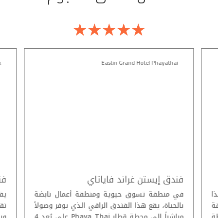
☆
☆
☆
☆
☆
k
Eastin Grand Hotel Phayathai
فندق إيستن غراند فاياتاي
فن
 هذا
في منطقة تسوق حيوية ومنطقة أعمال نابضة
يق
قة
بالحياة، يقع هذا الفندق الراقي الذي يوفر وصولاً
نق
طة
مباشراً إلى محطة قطار Phaya Thai على بُعد 4