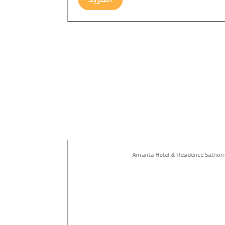
tsu Hotel Bangkok
Amanta Hotel & Residence Sathor