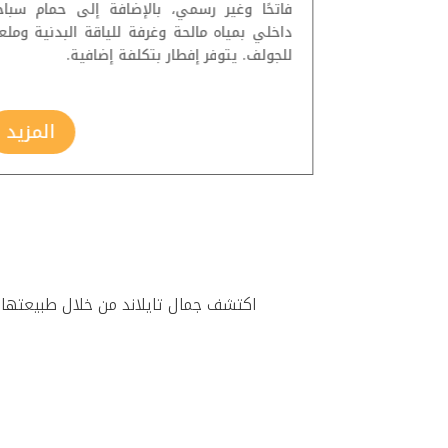
فاتحًا وغير رسمي، بالإضافة إلى حمام سباح
داخلي بمياه مالحة وغرفة للياقة البدنية ومل
للجولف. يتوفر إفطار بتكلفة إضافية.
المزيد
المزيد
اكتشف جمال تايلاند من خلال طبيعتها ال