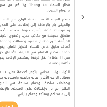
عن حديقة بينجاكيتيتي،
قطار السماء Thong Lo و7 كم من
 الطعام في
براتونام الحيوي.
تقدم الغرف الأنيقة خدمة الواي فاي المجاني
 من الأرض حتى
والميني بار، بالإضافة إلى إطلالات على المدي
 توفر جميعها
وتلفزيونات ذكية وأسرة صوفا. تضيف الأجنح
ة الواي فاي،
مناطق معيشة مع مكاتب عمل، وتحتوي الأجنح
ر وإمكانية صنع
المُرقَّعة على مطابخ صغيرة وغسالات ومجففات
تُضاف طابق خاص للنساء لتعزيز الأمان. يتوف
خدمة تقديم الطعام في الغرفة. الأطفال دو
 2 مطاعم ومقهى إسبريسو،
سن 11 عامًا (1 لكل غرفة) يمكنهم الإقامة بد
 ألعاب رياضية
تكلفة إضافية.
حة للفعاليات
لما يصل إلى 600 شخص. وتتوفر
التوك توك المجاني يتوفر كخدمة نقل. تشم
وسائل الراحة الأخرى صالة رياضية واستوديو يو
وحمامات ساخنة، وحمام سباحة في الهوا
الطلق مع بار وإطلالات على المدينة، بالإضاف
إلى 3 مطاعم ومنتجع وحمام ياباني.
المزيد
المزيد