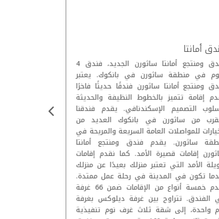
دق أمانتا
فندق سولاريا
فندق ومنتجع أمانتا ساثورن الجديد، فندق 4
يقع هذا الفندق
وم في منطقة ساثورن في بانكوك. يعتبر
بالمحلات والمطا
ق ومنتجع أمانتا ساثورن فندقًا حديثًا فاخرًا
سيرًا على الأق
دم إقامة تتميز بالخطوط النظيفة والحديثة
و3 كم عن رحل
سلوب التصميم الإسكندنافي. يقدم فندقنا
ويبعد القصر الملكي
لقرب من ساثورن في بانكوك العديد من
تتميز الغرف الر
يارات للمواصلات العامة السريعة والمريحة في
وتكييف اله
طقة ساثورن. يقدم فندق ومنتجع أمانتا
مناطق جلوس.
ثورن إقامات قصيرة الأمد. كما نقدم إقامات
يلة الأمد التي تعتبر منزلك بعيدًا عن منزلك
تشمل وسائل ال
دما تكون في المدينة في رحلة عمل ممتدة.
ومطعم ياباني، و
نقدم خمسة أنواع من الإقامات ضمن 66 غرفة
يطل على المدينة
 الفندق. تتراوح بين غرفة ديلوكس بغرفة
م واحدة، إلى شقة ثلاث غرف نوم تنفيذية