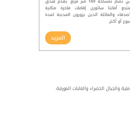
التي تمتاز بمساحة 169 متر مربع. يقدم فندق
نتجع أمانتا ساثورن إقامات فاخرة مثالية
أصدقاء والعائلة الذين يزورون المدينة لمدة
وع أو أكثر.
المزيد
ية والجبال الخضراء والغابات المورقة.