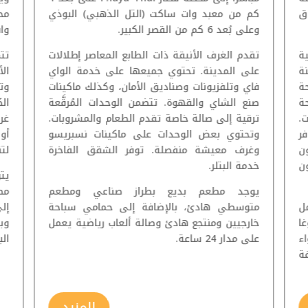
 سوق
كم من معبد وات ساكت (التل الذهبي) البوذي
وعلى بُعد 6 كم من القصر الكبير.
وات
ة
تقدم الغرف الأنيقة ذات الطابع المعاصر إطلالات
تت
نة
على المدينة. تحتوي جميعها على خدمة الواي
ال
ة
فاي وتلفزيونات وصناديق الأمان، وكذلك ماكينات
وت
ة
صنع الشاي والقهوة. تتضمن الوحدات المُرقَّعة
ال
.
ترقية إلى صالة خاصة تقدم الطعام والمشروبات.
غرف
ر
وتحتوي بعض الوحدات على ماكينات نسبريسو
أو
ن
وغرف معيشة منفصلة. توفر الشقق الفاخرة
لتن
ون
خدمة البتلر.
يت
يوجد مطعم بديع بطراز صناعي ومطعم
مط
ل
متوسطي هادئ، بالإضافة إلى حمامي سباحة
إل
غا
خارجيين ومنتجع هادئ وصالة ألعاب رياضية يعمل
وب
ء
على مدار 24 ساعة.
الب
ة
المزيد