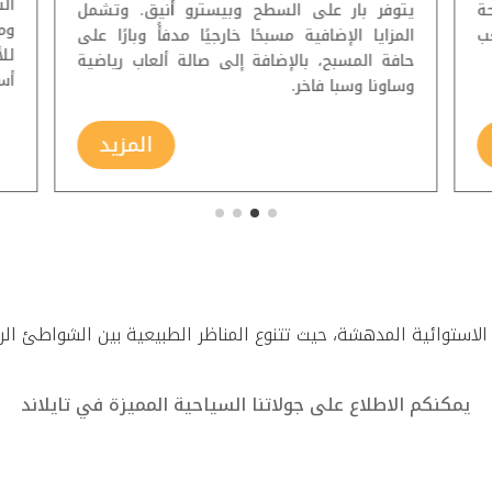
ة
يتوفر بار على السطح وبيسترو أنيق. وتشمل
وم
عب
المزايا الإضافية مسبحًا خارجيًا مدفأً وبارًا على
لل
حافة المسبح، بالإضافة إلى صالة ألعاب رياضية
أسب
وساونا وسبا فاخر.
المزيد
استوائية المدهشة، حيث تتنوع المناظر الطبيعية بين الشواطئ الرمل
يمكنكم الاطلاع على جولاتنا السياحية المميزة في تايلاند