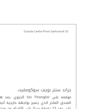
Grande Centre Point Sukhumvit 55
جراند سنتر بوينت سوكومفيت
يقع هذا الفندق الأنيق في منطقة Watthana
موقعه على Soi Thonglor الحيوي، يعد
ي، ويبعد مسافة
الفندق الفاخر الذي يتميز بواجهة خارجية أني
ن محطة القطار
على بعد 13 دقيقة سيرًا على الأقدام من مح