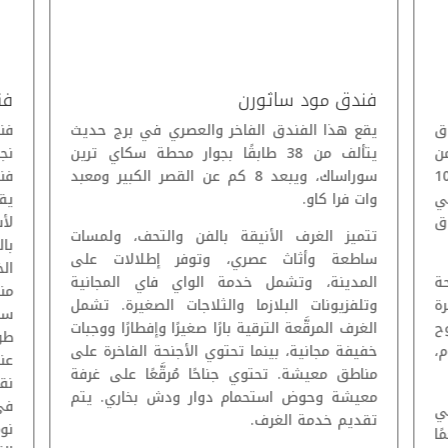
فندق مود ساثورن
فن
ق
يقع هذا الفندق الفاخر والعصري في برج حديث
 من
يتألف من 38 طابقًا بجوار محطة سكاي ترين
نج
قطار السماء تشيدلوم، وعلى بُعد 10
سوراساك، ويبعد 8 كم عن القصر الكبير ومعبد
فند
ي
وات فرا كاو.
يق
وق
لأ
تتميز الغرف الأنيقة بالفن والتحف، ولمسات
با
ساطعة وأثاث عصري، وتوفر إطلالات على
الخ
ة
المدينة، وتشمل خدمة الواي فاي المجانية
من
ة
وتلفزيونات البلازما والثلاجات الصغيرة. تشمل
سا
وح
الغرف المرقَّعة الترقية بارًا صغيرًا وإفطارًا ووجبات
طو
 غرف نوم،
خفيفة مجانية، بينما تحتوي الأجنحة الفاخرة على
عن
مناطق معيشة. تحتوي جناحًا مُرقَّعًا على غرفة
معيشة وحوض استحمام دوار ودش بخاري. يتم
في
ي
تقديم خدمة الغرف.
نو
ا