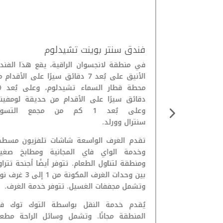
فندق سنتر بوينت تشيدلوم
ة حيوية مليئة
في منطقة لانجسوان الراقية، يقع هذا الفند
عد دقيقة واحدة
الأنيق على بُعد 7 دقائق سيرًا على الأقدام
 السماء آسوك،
محطة 
ديقة لومفيني.
دقائق سيرًا على الأقدام من حديقة لومفين
وعلى بُعد 1 كم من مجمع التس
سنترال وورلد.
خدمة الواي فاي
بعضها على
تقدم الغرف الواسعة شاشات تلفزيون مسطح
وخدمة الواي فاي المجانية ومطابخ صغير
ومنطقة لتناول الطعام. تتوفر أيضًا أجنحة تترا
رين الرياضي،
بين وحدات الغرف المكونة من 1 إلى 3
ا سطحًا علويًا
وتشمل مجففات الغسيل. تتوفر خدمة الغرف.
فطار.
يُقدم خدمة النقل بواسطة التوك توك ف
المنطقة مجانًا. وتشمل وسائل الراحة مطعمً