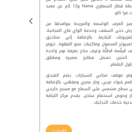
محطة قطار السماوي Nana و12 كم عن معبد
 فرا كاو.
و5 كم عن ا
مركز MBK.
ميز الغرف الواسعة والمريحة بنوافذها من
أرض حتى السقف، وخدمة الواي فاي المجانية،
تتميز الغرف ال
لفزيونات البلازما، بالإضافة إلى صناديق
السقف وإطلالا
كمبيوتر المحمول وماكينات صنع القهوة. تتوفر
تلفزيونات بشا
 مُرقَّمة مُطلَّة وغرف جناح بغرفة نوم واحدة
بالإضافة إلى دش
 اثنتين تشمل مطابخ صغيرة ومناطق
الشاي والقهوة.
اول الطعام.
وفر موقف مجاني للسيارات. يضم الفندق
بالإضافة إلى م
عم شواء غربي، وبار عصري ومقهى، بالإضافة
ومنتجع صحي. و
ى سطح مشمس على السطح مع مسبح خارجي
ار وحوض استحمام ساخن. يقدم مركز اللياقة
وجبة الإفطار.
دنية خدمات التدليك.
المزيد