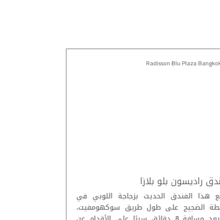
angkok Sukhumvit
Radisson Blu Plaza Bangko
دق راديسون بلو بلازا
فندق كارلتون
ع هذا الفندق الحديث بزجاجة اللوبي في
طة الضجيج على طول طريق سوكهومفيت،
الحية، بعيدًا ع
ويبعد مسافة 8 دقائق سيرًا على الأقدام عن
6 دقائق سيرًا