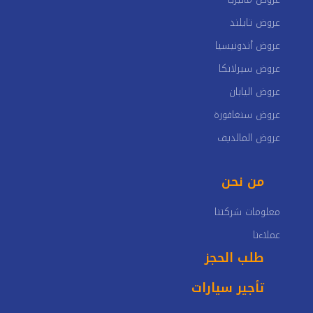
عروض تايلند
عروض أندونيسيا
عروض سيرلانكا
عروض اليابان
عروض سنغافورة
عروض المالديف
من نحن
معلومات شركتنا
عملاءنا
طلب الحجز
تأجير سيارات