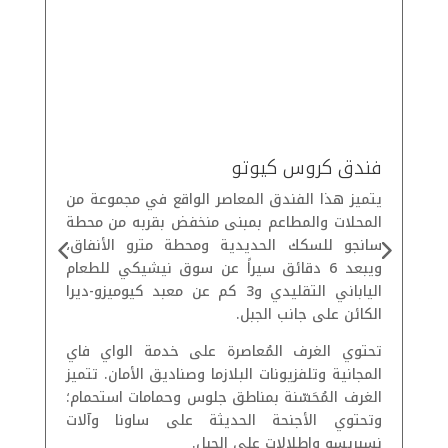
فندق كروس كيوتو
فت
يتميز هذا الفندق المعاصر الواقع في مجموعة من
المحلات والمطاعم بمبنى منخفض بقربه من محطة
عل
سانجو للسكك الحديدية ومحطة مترو الأنفاق،
ويبعد 6 دقائق سيراً عن سوق نيشيكي للطعام
من
الياباني التقليدي و3 كم عن معبد كيوميزو-ديرا
وا
الكائن على جانب الجبل.
778
تحتوي الغرف المُعاصرة على خدمة الواي فاي
تت
المجانية وتلفزيونات البلازما وصناديق الأمان. تتميز
ال
الغرف المُحَسّنة بمناطق جلوس وحمامات استحمام؛
وم
وتحتوي الأجنحة الحديثة على ساونا وآلات
وت
نسبريسو وإطلالات على الجبل.