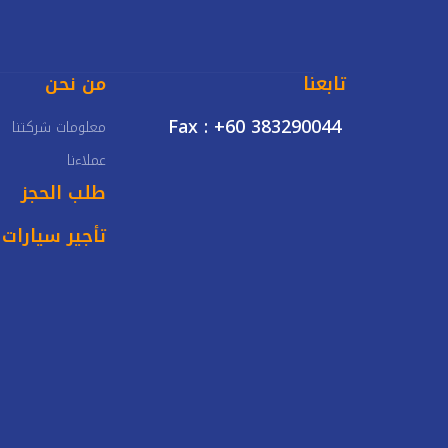
تابعنا
من نحن
Fax : +60 383290044
معلومات شركتنا
عملاءنا
طلب الحجز
تأجير سيارات