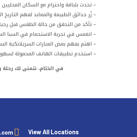
– تحدث بلباقة واحترام مع السكان المحليين ب
– زُر حدائق الطبيعة والمعابد لفهم التاريخ 
– تأكد من التحقق من حالة الطقس قبل رحيلك
– انغمس في تجربة الاستحمام في السبا السري
– اهتم بفهم بعض العبارات السريلانكية الب
– استخدم تطبيقات الهاتف المحمولة لسهولة 
في الختام، نتمنى لك رحلة ر

View All Locations
l.com