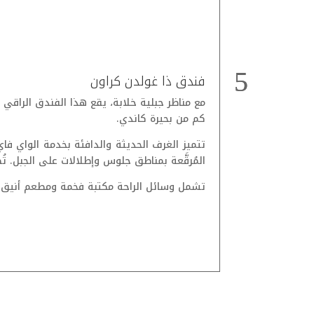
فندق ذا غولدن كراون
كم من بحيرة كاندي.
على النهر. تتوفر
تتميز الغرف الحديثة والدافئة بخدمة الواي فاي
المُرقَّعة بمناطق جلوس وإطلالات على الجبل. ت
رى خدمة البوتلر،
تشمل وسائل الراحة مكتبة فخمة ومطعم أنيق، ب
المزيد