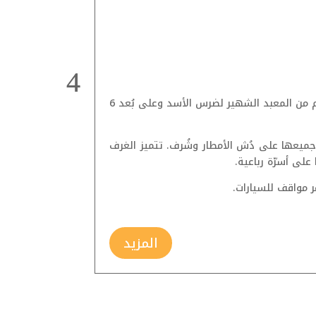
مع مناظر جبلية خلابة، يقع هذا الفندق الراقي بعيدًا عن الطريق السريع الإقليمي Sangaraja Mawatha بمسافة 5 كم من المعبد الشهير لضرس الأسد وعلى بُعد 6
ي جميعها على دُش الأمطار وشُرف. تتميز الغرف
على أسرّة رباعية.
 مواقف للسيارات.
المزيد