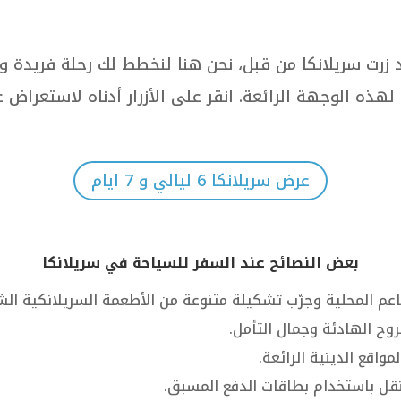
قد زرت سريلانكا من قبل، نحن هنا لنخطط لك رحلة فريدة
ذه الوجهة الرائعة. انقر على الأزرار أدناه لاستعراض ع
عرض سريلانكا 6 ليالي و 7 ايام
بعض النصائح عند السفر للسياحة في سريلانكا
اعم المحلية وجرّب تشكيلة متنوعة من الأطعمة السريلانكية ال
لروح الهادئة وجمال التأمل.
واقع الدينية الرائعة.
نقل باستخدام بطاقات الدفع المسبق.