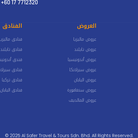
+60 17 7712320
العروض
الفنادق
عروض ماليزيا
فنادق ماليزيا
عروض تايلند
فنادق تايلند
عروض أندونيسيا
فندق أندونيس
عروض سيرلانكا
فنادق سيرلان
عروض اليابان
فنادق تركيا
عروض سنغافورة
فنادق اليابان
عروض المالديف
© 2025 Al Safer Travel & Tours Sdn. Bhd. All Rights Reserved.