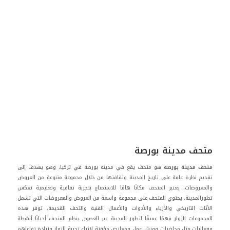
متحف مدينة بورصة
متحف مدينة بورصة
هو متحف يقع في مدينة بورصة في تركيا، وهو يهدف إلى
تقديم نظرة عامة على تاريخ المدينة وثقافتها من خلال مجموعة متنوعة من العروض
والمعروضات. يعتبر المتحف مكانًا هامًا للاستمتاع بتجربة ثقافية وتعليمية تعكس
تطورالمدينة.
يحتوي المتحف على مجموعة واسعة من العروض والمعروضات التي تشمل
الأثاث التاريخي والأزياء والأدوات والأعمال الفنية والتحف القديمة. توفر هذه
المجموعات للزوار فهمًا عميقًا لتطور المدينة عبر العصور, ينظم المتحف أحيانًا أنشطة
وفعاليات مثل محاضرات وورش عمل ومعارض مؤقتة لإثراء تجربة الزوار وزيادة تفاعلهم