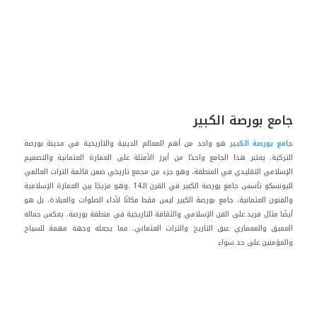
جامع بورصة الكبير
جامع بورصة الكبير
هو واحد من أهم المعالم الدينية والتاريخية في مدينة بورصة
التركية. يعتبر هذا الجامع واحدًا من أبرز الأمثلة على العمارة العثمانية والتصميم
الإسلامي التقليدي في المنطقة، وهو جزء من مجمع تاريخي ضمن قائمة التراث العالمي
لليونسكو تأسس جامع بورصة الكبير في القرن الـ14 .وهو مزيجًا بين العمارة الإسلامية
والفنون العثمانية، جامع بورصة الكبير ليس فقط مكانًا لأداء الصلوات والعبادة، بل هو
أيضًا مثال فريد على الفن الإسلامي والثقافة التاريخية في منطقة بورصة. يعكس جماله
العميق والمعماري عبق التاريخ والتراث العثماني، مما يجعله وجهة مهمة للسياح
والمؤمنين على حد سواء