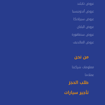
عروض تايلند
عروض أندونيسيا
عروض سيرلانكا
عروض اليابان
عروض سنغافورة
عروض المالديف
من نحن
معلومات شركتنا
عملاءنا
طلب الحجز
تأجير سيارات