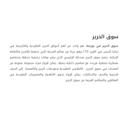
سوق الحرير
سوق الحرير في بورصة
، هو واحد من أهم أسواق الحرير التقليدية والتاريخية في
تركيا
تأسس في القرن الـ17
وهو جزءًا من معالم المدينة التي تحتفظ بالتاريخ والثقافة
التركية. يتميز سوق الحرير بمدخله الرئيسي الذي يضم بوابات زخرفية مذهلة وتصاميم
معمارية عثمانية فريدة
مع تصاميم داخلية جميلة
. يمكن للزوار شراء مجموعة متنوعة من
المنتجات في سوق الحرير، كالملابس التقليدية وموديلات الحرير والأقمشة إلى الحرف
اليدوية والتحف والتذكارات. يمكن للزوار تذوق الأطعمة والمشروبات التقليدية في
المقاهي والمطاعم القريبة من سوق الحرير