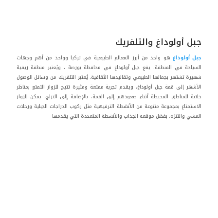
جبل أولوداغ والتلفريك
جبل أولوداغ
هو واحد من أبرز المعالم الطبيعية في تركيا وواحد من أهم وجهات
السياحة في المنطقة. يقع جبل أولوداغ في محافظة بورصة ، ويُعتبر منطقة ريفية
شهيرة تشتهر بجمالها الطبيعي وتقاليدها الثقافية. يُعتبر التلفريك من وسائل الوصول
الأشهر إلى قمة جبل أولوداغ، ويقدم تجربة ممتعة ومثيرة تتيح للزوار التمتع بمناظر
خلابة للمناطق المحيطة أثناء صعودهم إلى القمة. بالإضافة إلى التزلج، يمكن للزوار
الاستمتاع بمجموعة متنوعة من الأنشطة الترفيهية مثل ركوب الدراجات الجبلية ورحلات
المشي والتنزه. بفضل موقعه الجذاب والأنشطة المتعددة التي يقدمها