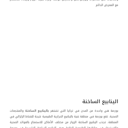
مع المعرض الدائم
الينابيع الساخنة
بورصة هي واحدة من المدن في تركيا التي تشتهر
بالينابيع الساخنة
والمنتجعات
الصحية. تقع بورصة في منطقة غنية بالينابيع الحرارية الطبيعية نتيجة للنشاط الزلزالي في
المنطقة. تجذب الينابيع الساخنة الزوار من مختلف الأماكن للاستمتاع بالفوائد الصحية
والاسترخاء في مناظرها الطبيعية الخلابة
بعض الينابيع الساخنة الرئيسية في بورصة