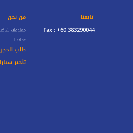
تابعنا
من نحن
Fax : +60 383290044
معلومات شركتن
عملاءنا
طلب الحجز
تأجير سيار