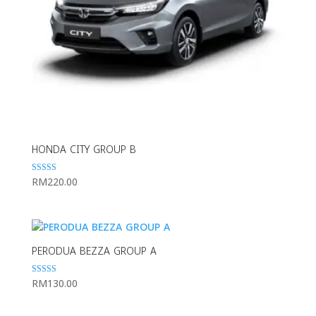
HONDA CITY GROUP B
RM
220.00
Rated
5.00
out of 5
PERODUA BEZZA GROUP A
RM
130.00
Rated
5.00
out of 5