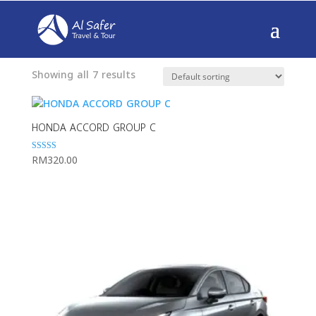
Home
/ Sedan
Showing all 7 results
HONDA ACCORD GROUP C
RM
320.00
Rated
5.00
out of 5