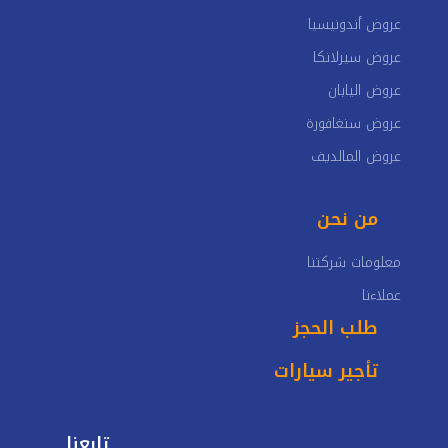
عروض أندونيسيا
عروض سيرلانكا
عروض اليابان
عروض سنغافورة
عروض المالديف
من نحن
معلومات شركتنا
عملاءنا
طلب الحجز
تأجير سيارات
تابعنا