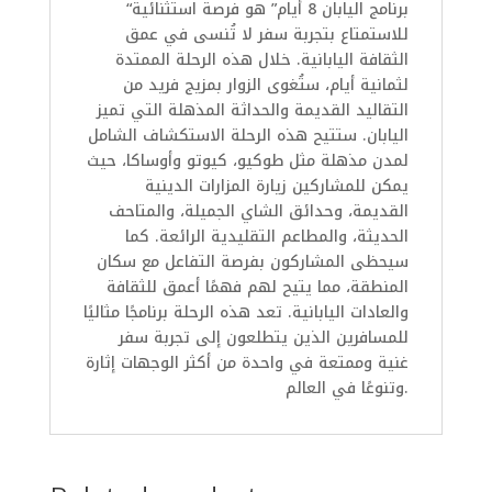
“برنامج اليابان 8 أيام” هو فرصة استثنائية
للاستمتاع بتجربة سفر لا تُنسى في عمق
الثقافة اليابانية. خلال هذه الرحلة الممتدة
لثمانية أيام، ستُغوى الزوار بمزيج فريد من
التقاليد القديمة والحداثة المذهلة التي تميز
اليابان. ستتيح هذه الرحلة الاستكشاف الشامل
لمدن مذهلة مثل طوكيو، كيوتو وأوساكا، حيث
يمكن للمشاركين زيارة المزارات الدينية
القديمة، وحدائق الشاي الجميلة، والمتاحف
الحديثة، والمطاعم التقليدية الرائعة. كما
سيحظى المشاركون بفرصة التفاعل مع سكان
المنطقة، مما يتيح لهم فهمًا أعمق للثقافة
والعادات اليابانية. تعد هذه الرحلة برنامجًا مثاليًا
للمسافرين الذين يتطلعون إلى تجربة سفر
غنية وممتعة في واحدة من أكثر الوجهات إثارة
وتنوعًا في العالم.