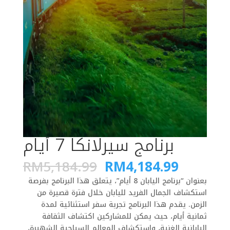
برنامج سيرلانكا 7 أيام
Original
Current
RM
5,184.99
RM
4,184.99
price
price
بعنوان “برنامج اليابان 8 أيام”، يتعلق هذا البرنامج بفرصة
was:
is: RM4,
استكشاف الجمال الفريد لليابان خلال فترة قصيرة من
RM5,184.99.
الزمن. يقدم هذا البرنامج تجربة سفر استثنائية لمدة
ثمانية أيام، حيث يمكن للمشاركين اكتشاف الثقافة
اليابانية الغنية، واستكشاف المعالم السياحية الشهيرة،